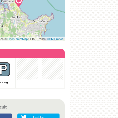
ées ©
OpenStreetMap
/ODbL - rendu
OSM France
arking
cuit
Twitter