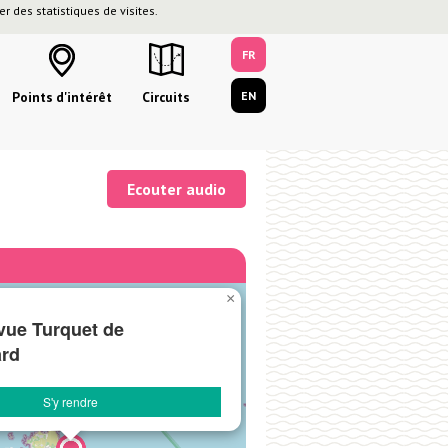
r des statistiques de visites.
FR
Points d'intérêt
Circuits
EN
Ecouter audio
×
vue Turquet de
rd
S'y rendre